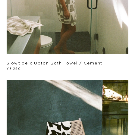
Slowtide x Upton Bath Towel / Cement
¥8,250