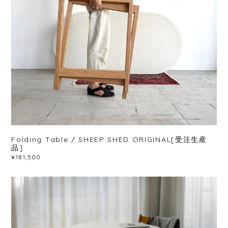
Folding Table / SHEEP SHED ORIGINAL[受注生産
品]
¥181,500