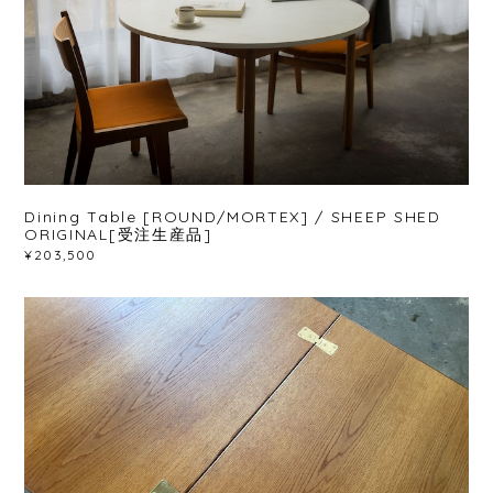
Dining Table [ROUND/MORTEX] / SHEEP SHED
ORIGINAL[受注生産品]
¥203,500