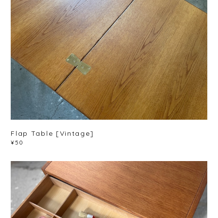
Flap Table [Vintage]
¥50