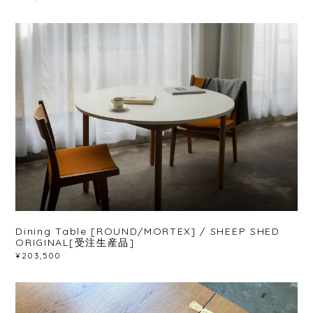
Dining Table [ROUND/MORTEX] / SHEEP SHED
ORIGINAL[受注生産品]
¥203,500