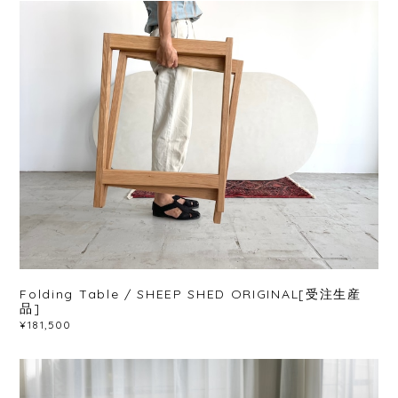
Folding Table / SHEEP SHED ORIGINAL[受注生産
品]
¥181,500