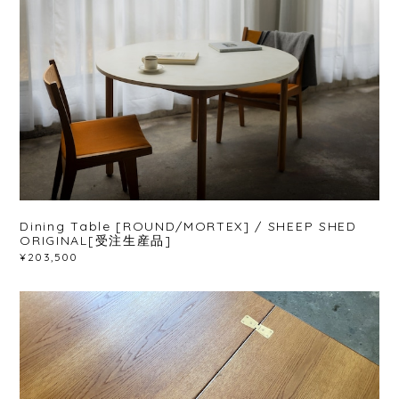
Dining Table [ROUND/MORTEX] / SHEEP SHED
ORIGINAL[受注生産品]
¥203,500