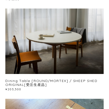
Dining Table [ROUND/MORTEX] / SHEEP SHED
ORIGINAL[受注生産品]
¥203,500