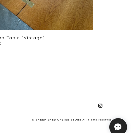
ap Table [Vintage]
0
© SHEEP SHED ONLINE STORE All rights reserved.