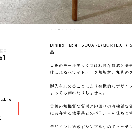
Dining Table [SQUARE/MORTEX] 
EEP
品]
品]
天板のモールテックスは独特な質感と優
呼ばれるホワイトオーク無垢材、丸脚の
脚先を丸めることにより有機的なデザイ
まっても割れたりしません。
lable
天板の無機質な質感と脚回りの有機質な
に共存する他家具とのバランスを保ちま
け
デザインし過ぎずシンプルなのでマッチ